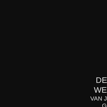
DE
WE
VAN 
G